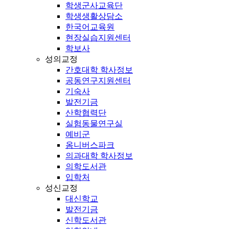
학생군사교육단
학생생활상담소
한국어교육원
현장실습지원센터
학보사
성의교정
간호대학 학사정보
공동연구지원센터
기숙사
발전기금
산학협력단
실험동물연구실
예비군
옴니버스파크
의과대학 학사정보
의학도서관
입학처
성신교정
대신학교
발전기금
신학도서관