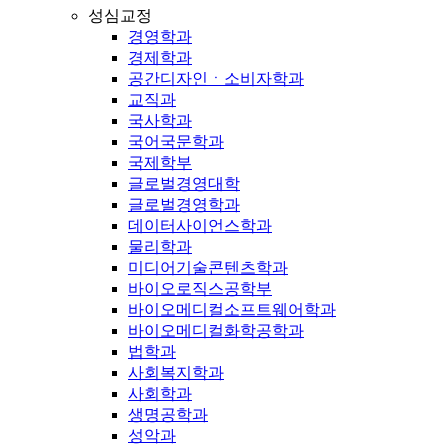
성심교정
경영학과
경제학과
공간디자인ㆍ소비자학과
교직과
국사학과
국어국문학과
국제학부
글로벌경영대학
글로벌경영학과
데이터사이언스학과
물리학과
미디어기술콘텐츠학과
바이오로직스공학부
바이오메디컬소프트웨어학과
바이오메디컬화학공학과
법학과
사회복지학과
사회학과
생명공학과
성악과