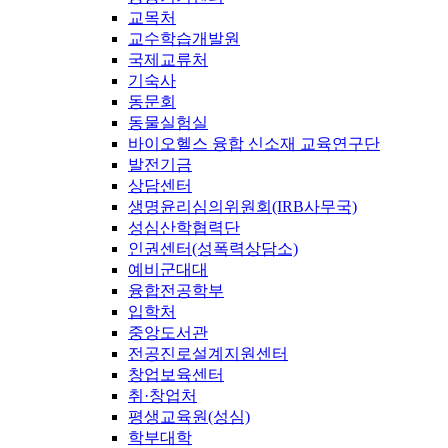
교목처
교수학습개발원
국제교류처
기숙사
동문회
동물실험실
바이오헬스 융합 신소재 교육연구단
발전기금
상담센터
생명윤리심의위원회(IRB사무국)
성심산학협력단
인권센터(성폭력상담소)
예비군대대
융합전공학부
입학처
중앙도서관
전공진로설계지원센터
창업보육센터
취·창업처
평생교육원(성심)
학부대학