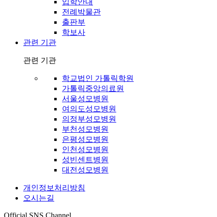
입학안내
전례박물관
출판부
학보사
관련 기관
관련 기관
학교법인 가톨릭학원
가톨릭중앙의료원
서울성모병원
여의도성모병원
의정부성모병원
부천성모병원
은평성모병원
인천성모병원
성빈센트병원
대전성모병원
개인정보처리방침
오시는길
Official SNS Channel