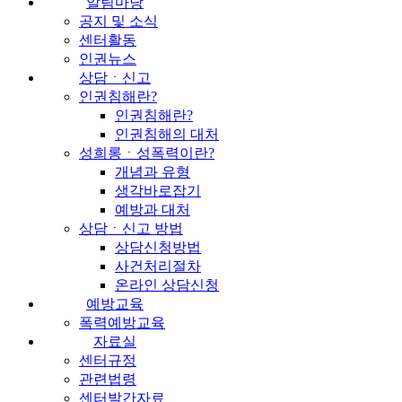
알림마당
공지 및 소식
센터활동
인권뉴스
상담ㆍ신고
인권침해란?
인권침해란?
인권침해의 대처
성희롱ㆍ성폭력이란?
개념과 유형
생각바로잡기
예방과 대처
상담ㆍ신고 방법
상담신청방법
사건처리절차
온라인 상담신청
예방교육
폭력예방교육
자료실
센터규정
관련법령
센터발간자료