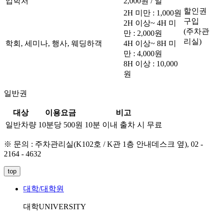
입학처
2,000원 / 일
할인권
2H 미만 : 1,000원
구입
2H 이상~ 4H 미
(주차관
만 : 2,000원
리실)
학회, 세미나, 행사, 웨딩하객
4H 이상~ 8H 미
만 : 4,000원
8H 이상 : 10,000
원
일반권
대상
이용요금
비고
일반차량
10분당 500원
10분 이내 출차 시 무료
※ 문의 : 주차관리실(K102호 / K관 1층 안내데스크 옆), 02 -
2164 - 4632
top
대학/대학원
대학
UNIVERSITY