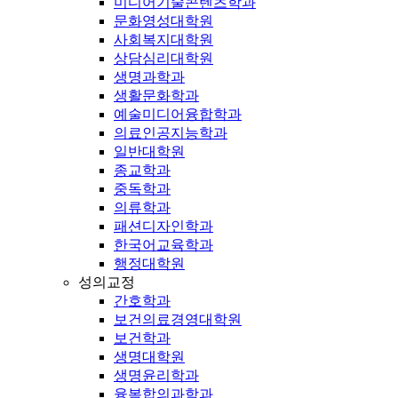
미디어기술콘텐츠학과
문화영성대학원
사회복지대학원
상담심리대학원
생명과학과
생활문화학과
예술미디어융합학과
의료인공지능학과
일반대학원
종교학과
중독학과
의류학과
패션디자인학과
한국어교육학과
행정대학원
성의교정
간호학과
보건의료경영대학원
보건학과
생명대학원
생명윤리학과
융복합의과학과