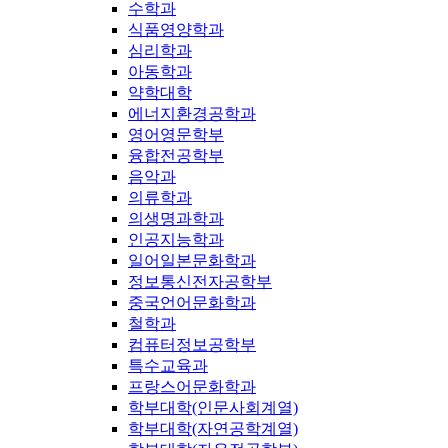
수학과
식품영양학과
심리학과
아동학과
약학대학
에너지환경공학과
영어영문학부
융합전공학부
음악과
의류학과
의생명과학과
인공지능학과
일어일본문화학과
정보통신전자공학부
중국언어문화학과
철학과
컴퓨터정보공학부
특수교육과
프랑스어문화학과
학부대학(인문사회계열)
학부대학(자연공학계열)