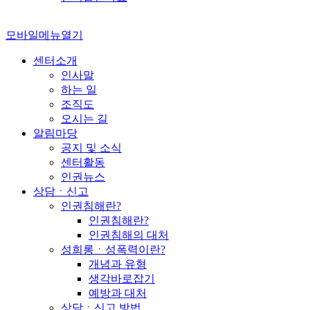
모바일메뉴열기
센터소개
인사말
하는 일
조직도
오시는 길
알림마당
공지 및 소식
센터활동
인권뉴스
상담ㆍ신고
인권침해란?
인권침해란?
인권침해의 대처
성희롱ㆍ성폭력이란?
개념과 유형
생각바로잡기
예방과 대처
상담ㆍ신고 방법