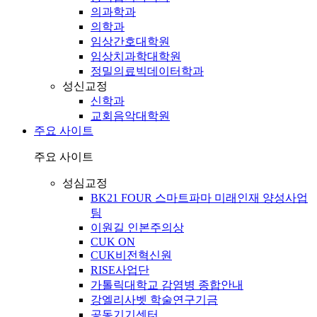
의과학과
의학과
임상간호대학원
임상치과학대학원
정밀의료빅데이터학과
성신교정
신학과
교회음악대학원
주요 사이트
주요 사이트
성심교정
BK21 FOUR 스마트파마 미래인재 양성사업
팀
이원길 인본주의상
CUK ON
CUK비전혁신원
RISE사업단
가톨릭대학교 감염병 종합안내
강엘리사벳 학술연구기금
공동기기센터