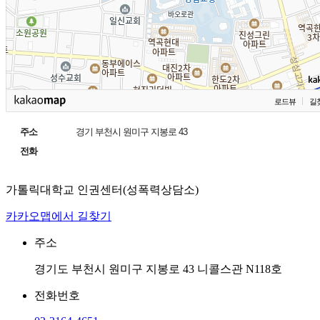
로드뷰
길
주소
경기 부천시 원미구 지봉로 43
전화
가톨릭대학교 인권센터(성폭력상담소)
카카오맵에서 길찾기
주소
경기도 부천시 원미구 지봉로 43 니콜스관 N118호
전화번호