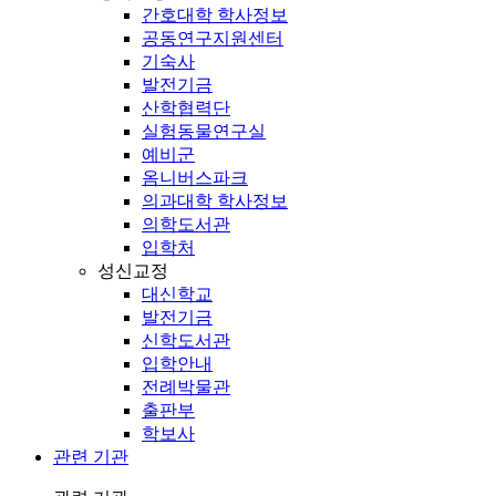
간호대학 학사정보
공동연구지원센터
기숙사
발전기금
산학협력단
실험동물연구실
예비군
옴니버스파크
의과대학 학사정보
의학도서관
입학처
성신교정
대신학교
발전기금
신학도서관
입학안내
전례박물관
출판부
학보사
관련 기관