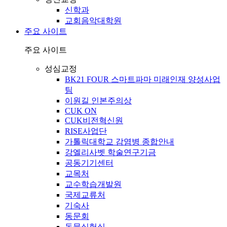
신학과
교회음악대학원
주요 사이트
주요 사이트
성심교정
BK21 FOUR 스마트파마 미래인재 양성사업
팀
이원길 인본주의상
CUK ON
CUK비전혁신원
RISE사업단
가톨릭대학교 감염병 종합안내
강엘리사벳 학술연구기금
공동기기센터
교목처
교수학습개발원
국제교류처
기숙사
동문회
동물실험실