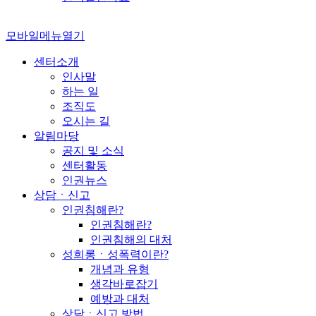
모바일메뉴열기
센터소개
인사말
하는 일
조직도
오시는 길
알림마당
공지 및 소식
센터활동
인권뉴스
상담ㆍ신고
인권침해란?
인권침해란?
인권침해의 대처
성희롱ㆍ성폭력이란?
개념과 유형
생각바로잡기
예방과 대처
상담ㆍ신고 방법