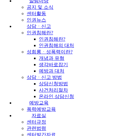
알림마당
공지 및 소식
센터활동
인권뉴스
상담ㆍ신고
인권침해란?
인권침해란?
인권침해의 대처
성희롱ㆍ성폭력이란?
개념과 유형
생각바로잡기
예방과 대처
상담ㆍ신고 방법
상담신청방법
사건처리절차
온라인 상담신청
예방교육
폭력예방교육
자료실
센터규정
관련법령
센터발간자료