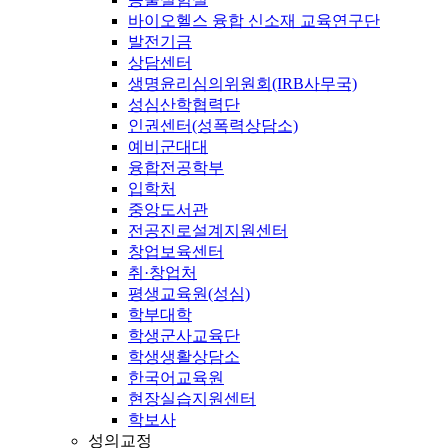
바이오헬스 융합 신소재 교육연구단
발전기금
상담센터
생명윤리심의위원회(IRB사무국)
성심산학협력단
인권센터(성폭력상담소)
예비군대대
융합전공학부
입학처
중앙도서관
전공진로설계지원센터
창업보육센터
취·창업처
평생교육원(성심)
학부대학
학생군사교육단
학생생활상담소
한국어교육원
현장실습지원센터
학보사
성의교정