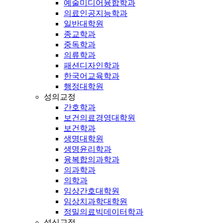
예술미디어융합학과
의료인공지능학과
일반대학원
종교학과
중독학과
의류학과
패션디자인학과
한국어교육학과
행정대학원
성의교정
간호학과
보건의료경영대학원
보건학과
생명대학원
생명윤리학과
융복합의과학과
의과학과
의학과
임상간호대학원
임상치과학대학원
정밀의료빅데이터학과
성신교정