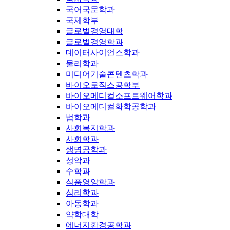
국어국문학과
국제학부
글로벌경영대학
글로벌경영학과
데이터사이언스학과
물리학과
미디어기술콘텐츠학과
바이오로직스공학부
바이오메디컬소프트웨어학과
바이오메디컬화학공학과
법학과
사회복지학과
사회학과
생명공학과
성악과
수학과
식품영양학과
심리학과
아동학과
약학대학
에너지환경공학과