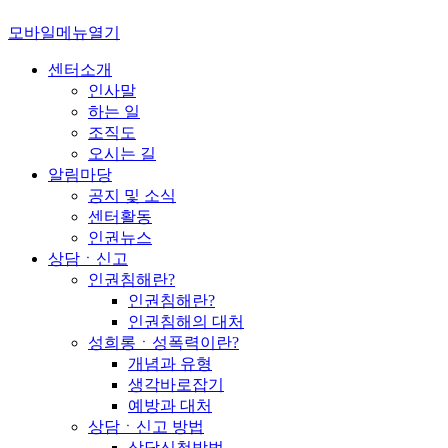
모바일메뉴열기
센터소개
인사말
하는 일
조직도
오시는 길
알림마당
공지 및 소식
센터활동
인권뉴스
상담ㆍ신고
인권침해란?
인권침해란?
인권침해의 대처
성희롱ㆍ성폭력이란?
개념과 유형
생각바로잡기
예방과 대처
상담ㆍ신고 방법
상담신청방법