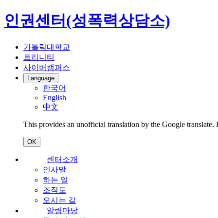
인권센터(성폭력상담소)
가톨릭대학교
트리니티
사이버캠퍼스
Language
한국어
English
中文
This provides an unofficial translation by the Google translate.
OK
센터소개
인사말
하는 일
조직도
오시는 길
알림마당