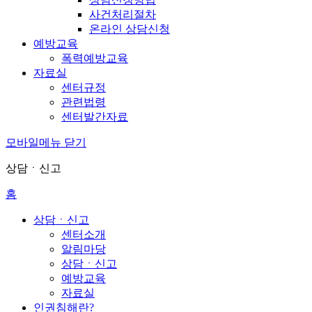
사건처리절차
온라인 상담신청
예방교육
폭력예방교육
자료실
센터규정
관련법령
센터발간자료
모바일메뉴 닫기
상담ㆍ신고
홈
상담ㆍ신고
센터소개
알림마당
상담ㆍ신고
예방교육
자료실
인권침해란?