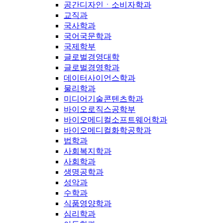
공간디자인ㆍ소비자학과
교직과
국사학과
국어국문학과
국제학부
글로벌경영대학
글로벌경영학과
데이터사이언스학과
물리학과
미디어기술콘텐츠학과
바이오로직스공학부
바이오메디컬소프트웨어학과
바이오메디컬화학공학과
법학과
사회복지학과
사회학과
생명공학과
성악과
수학과
식품영양학과
심리학과