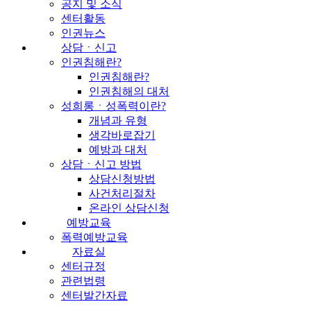
공지 및 소식
센터활동
인권뉴스
상담ㆍ신고
인권침해란?
인권침해란?
인권침해의 대처
성희롱ㆍ성폭력이란?
개념과 유형
생각바로잡기
예방과 대처
상담ㆍ신고 방법
상담신청방법
사건처리절차
온라인 상담신청
예방교육
폭력예방교육
자료실
센터규정
관련법령
센터발간자료