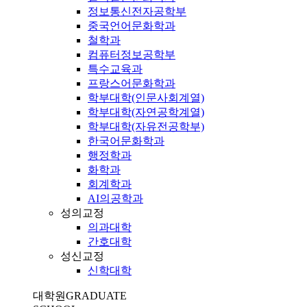
정보통신전자공학부
중국언어문화학과
철학과
컴퓨터정보공학부
특수교육과
프랑스어문화학과
학부대학(인문사회계열)
학부대학(자연공학계열)
학부대학(자유전공학부)
한국어문화학과
행정학과
화학과
회계학과
AI의공학과
성의교정
의과대학
간호대학
성신교정
신학대학
대학원
GRADUATE