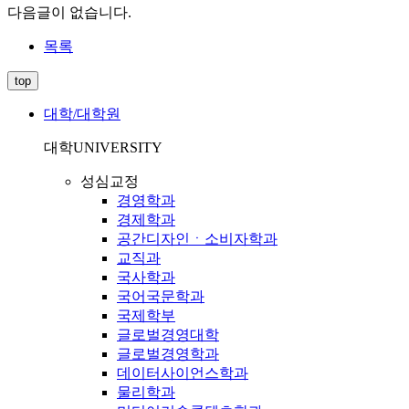
다음글이 없습니다.
목록
top
대학/대학원
대학
UNIVERSITY
성심교정
경영학과
경제학과
공간디자인ㆍ소비자학과
교직과
국사학과
국어국문학과
국제학부
글로벌경영대학
글로벌경영학과
데이터사이언스학과
물리학과