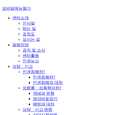
모바일메뉴열기
센터소개
인사말
하는 일
조직도
오시는 길
알림마당
공지 및 소식
센터활동
인권뉴스
상담ㆍ신고
인권침해란?
인권침해란?
인권침해의 대처
성희롱ㆍ성폭력이란?
개념과 유형
생각바로잡기
예방과 대처
상담ㆍ신고 방법
상담신청방법