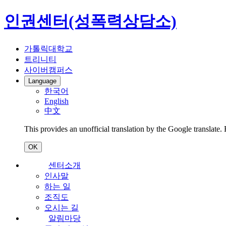
인권센터(성폭력상담소)
가톨릭대학교
트리니티
사이버캠퍼스
Language
한국어
English
中文
This provides an unofficial translation by the Google translate.
OK
센터소개
인사말
하는 일
조직도
오시는 길
알림마당