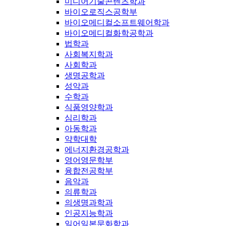
미디어기술콘텐츠학과
바이오로직스공학부
바이오메디컬소프트웨어학과
바이오메디컬화학공학과
법학과
사회복지학과
사회학과
생명공학과
성악과
수학과
식품영양학과
심리학과
아동학과
약학대학
에너지환경공학과
영어영문학부
융합전공학부
음악과
의류학과
의생명과학과
인공지능학과
일어일본문화학과