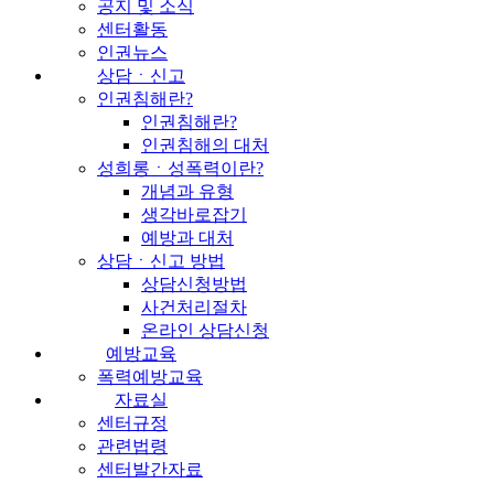
공지 및 소식
센터활동
인권뉴스
상담ㆍ신고
인권침해란?
인권침해란?
인권침해의 대처
성희롱ㆍ성폭력이란?
개념과 유형
생각바로잡기
예방과 대처
상담ㆍ신고 방법
상담신청방법
사건처리절차
온라인 상담신청
예방교육
폭력예방교육
자료실
센터규정
관련법령
센터발간자료